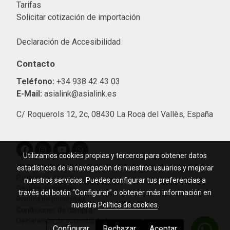
Tarifas
Solicitar cotización de importació
n
Declaración de Accesibilidad
Contacto
Teléfono:
+34 938 42 43 03
E-Mail:
asialink@asialink.es
C/ Roquerols 12, 2c, 08430 La Roca del Vallès, España
Utilizamos cookies propias y terceros para obtener datos
Aviso legal
estadísticos de la navegación de nuestros usuarios y mejorar
Política de cookies
nuestros servicios. Puedes configurar tus preferencias a
Gestión de cookies
través del botón “Configurar” o obtener más información en
Política de privacidad
nuestra
Política de cookies
.
Condiciones de compra
Declaración de accesibilidad
Configurar
Rechazar
Aceptar