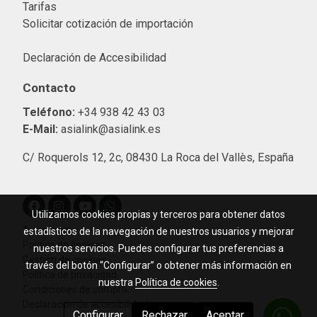
Tarifas
Solicitar cotización de importació
n
Declaración de Accesibilidad
Contacto
Teléfono:
+34 938 42 43 03
E-Mail:
asialink@asialink.es
C/ Roquerols 12, 2c, 08430 La Roca del Vallès, España
Utilizamos cookies propias y terceros para obtener datos
Aviso legal
estadísticos de la navegación de nuestros usuarios y mejorar
Política de cookies
nuestros servicios. Puedes configurar tus preferencias a
Gestión de cookies
través del botón “Configurar” o obtener más información en
Política de privacidad
nuestra
Política de cookies
.
Condiciones de compra
Declaración de accesibilidad
Configurar
Rechazar
Aceptar