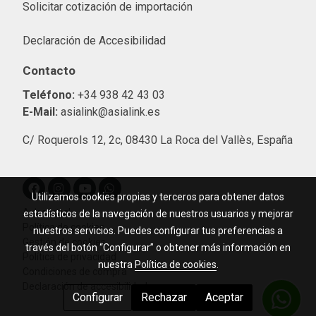
Solicitar cotización de importació
n
Declaración de Accesibilidad
Contacto
Teléfono:
+34 938 42 43 03
E-Mail:
asialink@asialink.es
C/ Roquerols 12, 2c, 08430 La Roca del Vallès, España
Utilizamos cookies propias y terceros para obtener datos
Aviso legal
estadísticos de la navegación de nuestros usuarios y mejorar
Política de cookies
nuestros servicios. Puedes configurar tus preferencias a
Gestión de cookies
través del botón “Configurar” o obtener más información en
Política de privacidad
nuestra
Política de cookies
.
Condiciones de compra
Declaración de accesibilidad
Configurar
Rechazar
Aceptar