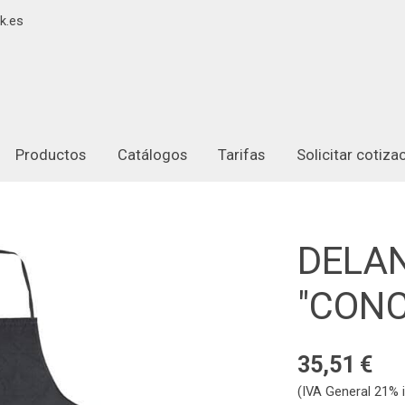
k.es
Productos
Catálogos
Tarifas
Solicitar cotiz
DELA
"CON
35,51 €
(IVA General 21% i