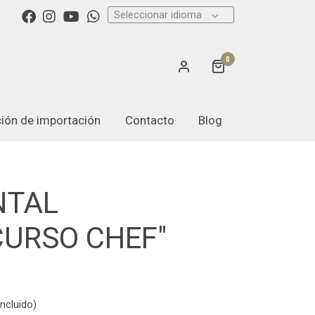
Seleccionar idioma
0
ación de importación
Contacto
Blog
NTAL
CURSO CHEF"
ncluido)