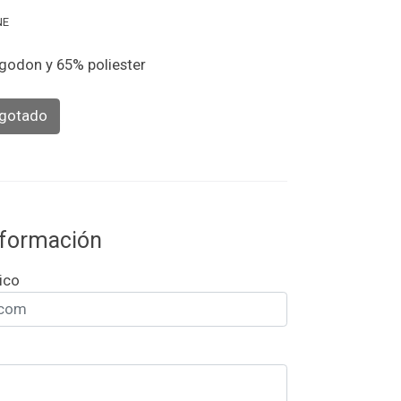
NE
lgodon y 65% poliester
gotado
información
ico