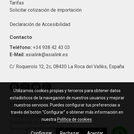
Tarifas
Solicitar cotización de importació
n
Declaración de Accesibilidad
Contacto
Teléfono:
+34 938 42 43 03
E-Mail:
asialink@asialink.es
C/ Roquerols 12, 2c, 08430 La Roca del Vallès, España
Utilizamos cookies propias y terceros para obtener datos
Aviso legal
estadísticos de la navegación de nuestros usuarios y mejorar
Política de cookies
nuestros servicios. Puedes configurar tus preferencias a
Gestión de cookies
través del botón “Configurar” o obtener más información en
Política de privacidad
nuestra
Política de cookies
.
Condiciones de compra
Declaración de accesibilidad
Configurar
Rechazar
Aceptar