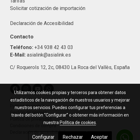
Tarifas
Solicitar cotización de importació
n
Declaración de Accesibilidad
Contacto
Teléfono:
+34 938 42 43 03
E-Mail:
asialink@asialink.es
C/ Roquerols 12, 2c, 08430 La Roca del Vallès, España
Utilizamos cookies propias y terceros para obtener datos
Aviso legal
estadísticos de la navegación de nuestros usuarios y mejorar
Política de cookies
nuestros servicios. Puedes configurar tus preferencias a
Gestión de cookies
través del botón “Configurar” o obtener más información en
Política de privacidad
nuestra
Política de cookies
.
Condiciones de compra
Declaración de accesibilidad
Configurar
Rechazar
Aceptar