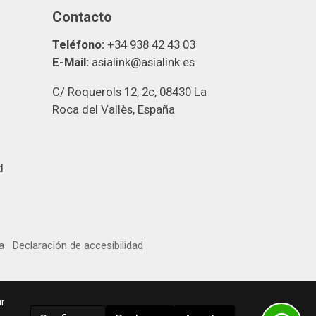
Contacto
Teléfono:
+34 938 42 43 03
E-Mail:
asialink@asialink.es
C/ Roquerols 12, 2c, 08430 La
Roca del Vallès, España
d
a
Declaración de accesibilidad
r