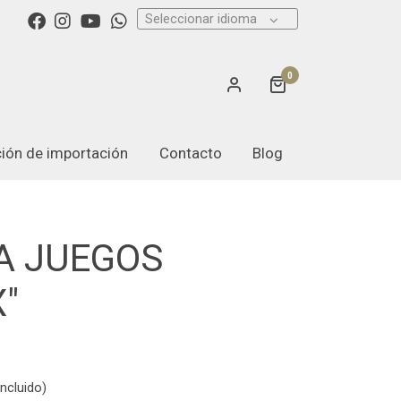
Seleccionar idioma
0
ación de importación
Contacto
Blog
A JUEGOS
X"
ncluido)