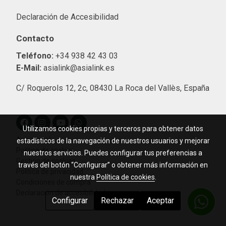
Declaración de Accesibilidad
Contacto
Teléfono:
+34 938 42 43 03
E-Mail:
asialink@asialink.es
C/ Roquerols 12, 2c, 08430 La Roca del Vallès, España
Utilizamos cookies propias y terceros para obtener datos
Aviso legal
estadísticos de la navegación de nuestros usuarios y mejorar
Política de cookies
nuestros servicios. Puedes configurar tus preferencias a
Gestión de cookies
través del botón “Configurar” o obtener más información en
Política de privacidad
nuestra
Política de cookies
.
Condiciones de compra
Declaración de accesibilidad
Configurar
Rechazar
Aceptar