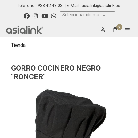
Teléfono:
938 42 43 03
| E-Mail:
asialink@asialink.es
Seleccionar idioma
0
Tienda
GORRO COCINERO NEGRO
"RONCER"