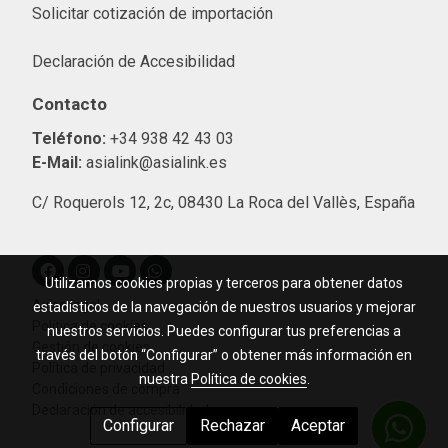
Solicitar cotización de importació
n
Declaración de Accesibilidad
Contacto
Teléfono:
+34 938 42 43 03
E-Mail:
asialink@asialink.es
C/ Roquerols 12, 2c, 08430 La Roca del Vallès, España
Utilizamos cookies propias y terceros para obtener datos
Aviso legal
estadísticos de la navegación de nuestros usuarios y mejorar
Política de cookies
nuestros servicios. Puedes configurar tus preferencias a
Gestión de cookies
través del botón “Configurar” o obtener más información en
Política de privacidad
nuestra
Política de cookies
.
Condiciones de compra
Declaración de accesibilidad
Configurar
Rechazar
Aceptar