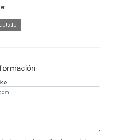
ter
gotado
información
ico