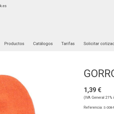
k.es
Productos
Catálogos
Tarifas
Solicitar cotiz
GORRO
1,39 €
(IVA General 21% i
Referencia:
S-008-