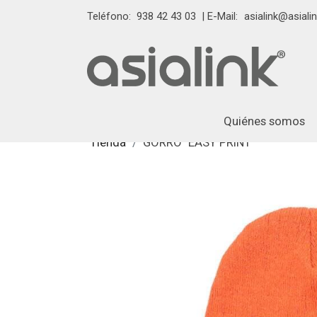
Teléfono:
938 42 43 03
| E-Mail:
asialink@asialin
Quiénes somos
Tienda
GORRO "EASY PRINT"