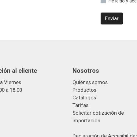
He leído y ac
Enviar
ión al cliente
Nosotros
a Viernes
Quiénes somos
00 a 18:00
Productos
Catálogos
Tarifas
Solicitar cotización de
importació
n
Declaración de Accesibilida