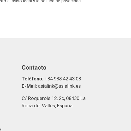
epto
el aviso legal
y
la política de privacidad
Contacto
Teléfono:
+34 938 42 43 03
E-Mail:
asialink@asialink.es
C/ Roquerols 12, 2c, 08430 La
Roca del Vallès, España
d