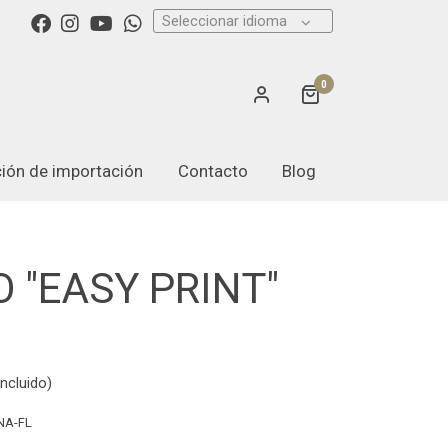
Seleccionar idioma
0
ación de importación
Contacto
Blog
 "EASY PRINT"
ncluido)
NA-FL