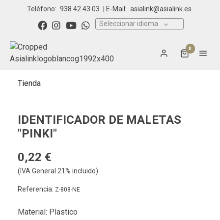
Teléfono:
938 42 43 03
| E-Mail:
asialink@asialink.es
Seleccionar idioma
0
Tienda
IDENTIFICADOR DE MALETAS
"PINKI"
0,22 €
(IVA General 21% incluido)
Referencia:
Z-808-NE
Material: Plastico