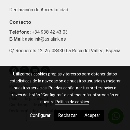
Declaración de Accesibilidad
Contacto
Teléfono:
+34 938 42 43 03
E-Mail:
asialink@asialink.es
C/ Roquerols 12, 2c, 08430 La Roca del Vallès, España
Utilizamos cookies propias y terceros para obtener datos
Aviso legal
estadísticos de la navegación de nuestros usuarios y mejorar
Política de cookies
nuestros servicios. Puedes configurar tus preferencias a
Gestión de cookies
través del botón “Configurar” o obtener más información en
Política de privacidad
nuestra
Política de cookies
.
Condiciones de compra
Declaración de accesibilidad
Configurar
Rechazar
Aceptar