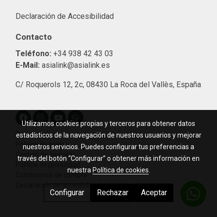
Declaración de Accesibilidad
Contacto
Teléfono:
+34 938 42 43 03
E-Mail:
asialink@asialink.es
C/ Roquerols 12, 2c, 08430 La Roca del Vallès, España
Utilizamos cookies propias y terceros para obtener datos
Aviso legal
estadísticos de la navegación de nuestros usuarios y mejorar
Política de cookies
nuestros servicios. Puedes configurar tus preferencias a
Gestión de cookies
través del botón “Configurar” o obtener más información en
Política de privacidad
nuestra
Política de cookies
.
Condiciones de compra
Declaración de accesibilidad
Configurar
Rechazar
Aceptar