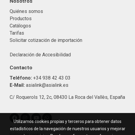
Nosotros
Quiénes somos
Productos
Catálogos
Tarifas
Solicitar cotización de importació
n
Declaración de Accesibilidad
Contacto
Teléfono:
+34 938 42 43 03
E-Mail:
asialink@asialink.es
C/ Roquerols 12, 2c, 08430 La Roca del Vallès, España
Utilizamos cookies propias y terceros para obtener datos
Aviso legal
estadísticos de la navegación de nuestros usuarios y mejorar
Política de cookies