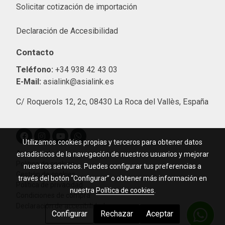
Solicitar cotización de importació
n
Declaración de Accesibilidad
Contacto
Teléfono:
+34 938 42 43 03
E-Mail:
asialink@asialink.es
C/ Roquerols 12, 2c, 08430 La Roca del Vallès, España
Utilizamos cookies propias y terceros para obtener datos
Aviso legal
estadísticos de la navegación de nuestros usuarios y mejorar
Política de cookies
nuestros servicios. Puedes configurar tus preferencias a
Gestión de cookies
través del botón “Configurar” o obtener más información en
Política de privacidad
nuestra
Política de cookies
.
Condiciones de compra
Declaración de accesibilidad
Configurar
Rechazar
Aceptar