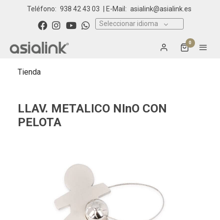
Teléfono:
938 42 43 03
| E-Mail:
asialink@asialink.es
Seleccionar idioma
0
Tienda
LLAV. METALICO NInO CON
PELOTA