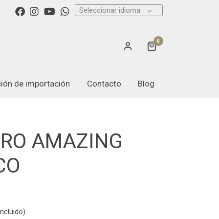
Seleccionar idioma
0
ación de importación
Contacto
Blog
ERO AMAZING
CO
ncluido)