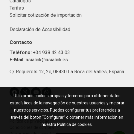
Catálogos
Tarifas
Solicitar cotización de importació
n
Declaración de Accesibilidad
Contacto
Teléfono:
+34 938 42 43 03
E-Mail:
asialink@asialink.es
C/ Roquerols 12, 2c, 08430 La Roca del Vallès, España
Utilizamos cookies propias y terceros para obtener datos
Aviso legal
estadísticos de la navegación de nuestros usuarios y mejorar
Política de cookies
nuestros servicios. Puedes configurar tus preferencias a
Gestión de cookies
través del botón “Configurar” o obtener más información en
Política de privacidad
nuestra
Política de cookies
.
Condiciones de compra
Declaración de accesibilidad