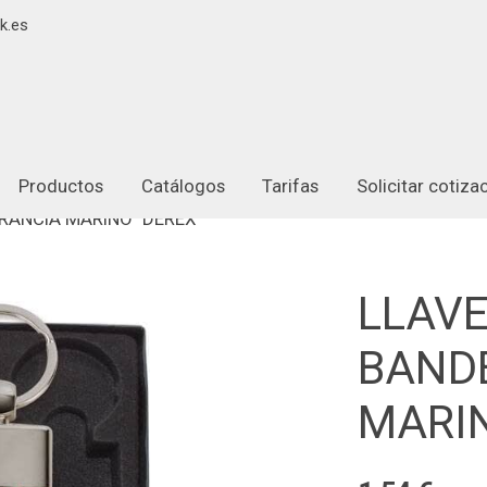
k.es
Productos
Catálogos
Tarifas
Solicitar cotiz
RANCIA MARINO "DEREX"
LLAV
BAND
MARIN