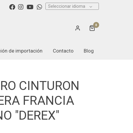
Seleccionar idioma
0
ación de importación
Contacto
Blog
ERO CINTURON
ERA FRANCIA
O "DEREX"