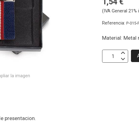
1,54 €
(IVA General 21% i
Referencia:
P-015
Material: Metal 
pliar la imagen
de presentacion.