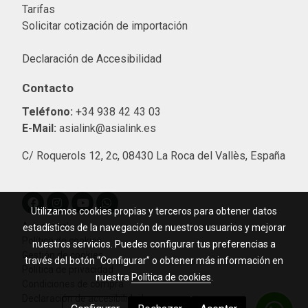
Tarifas
Solicitar cotización de importació
n
Declaración de Accesibilidad
Contacto
Teléfono:
+34 938 42 43 03
E-Mail:
asialink@asialink.es
C/ Roquerols 12, 2c, 08430 La Roca del Vallès, España
Utilizamos cookies propias y terceros para obtener datos
Aviso legal
estadísticos de la navegación de nuestros usuarios y mejorar
Política de cookies
nuestros servicios. Puedes configurar tus preferencias a
Gestión de cookies
través del botón “Configurar” o obtener más información en
Política de privacidad
nuestra
Política de cookies
.
Condiciones de compra
Declaración de accesibilidad