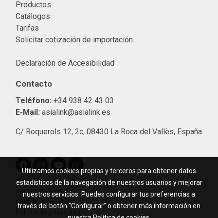
Productos
Catálogos
Tarifas
Solicitar cotización de importació
n
Declaración de Accesibilidad
Contacto
Teléfono:
+34 938 42 43 03
E-Mail:
asialink@asialink.es
C/ Roquerols 12, 2c, 08430 La Roca del Vallès, España
Utilizamos cookies propias y terceros para obtener datos
Aviso legal
estadísticos de la navegación de nuestros usuarios y mejorar
Política de cookies
nuestros servicios. Puedes configurar tus preferencias a
Gestión de cookies
través del botón “Configurar” o obtener más información en
Política de privacidad
nuestra
Política de cookies
.