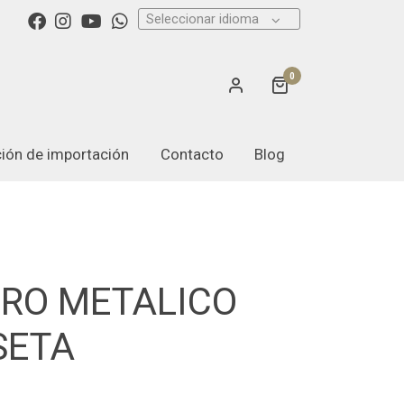
Seleccionar idioma
0
ación de importación
Contacto
Blog
ERO METALICO
SETA