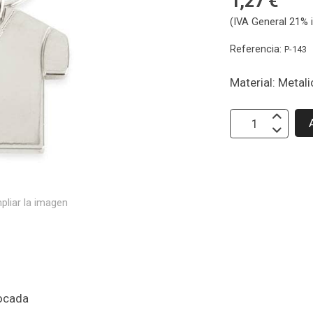
1,27 €
(IVA General 21% i
Referencia:
P-143
Material: Metal
pliar la imagen
locada