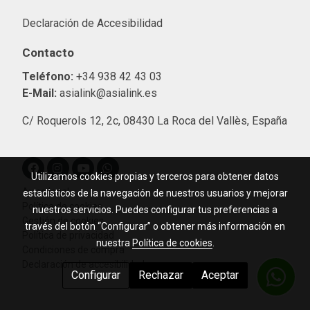
Declaración de Accesibilidad
Contacto
Teléfono:
+34 938 42 43 03
E-Mail:
asialink@asialink.es
C/ Roquerols 12, 2c, 08430 La Roca del Vallès, España
Utilizamos cookies propias y terceros para obtener datos
Aviso legal
estadísticos de la navegación de nuestros usuarios y mejorar
Política de cookies
nuestros servicios. Puedes configurar tus preferencias a
Gestión de cookies
través del botón “Configurar” o obtener más información en
Política de privacidad
nuestra
Política de cookies
.
Condiciones de compra
Declaración de accesibilidad
Configurar
Rechazar
Aceptar