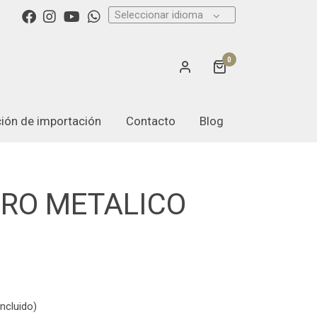
Seleccionar idioma
0
ación de importación
Contacto
Blog
ERO METALICO
ncluido)