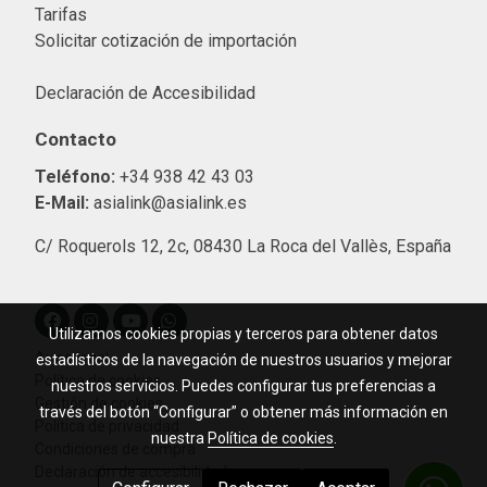
Tarifas
Solicitar cotización de importació
n
Declaración de Accesibilidad
Contacto
Teléfono:
+34 938 42 43 03
E-Mail:
asialink@asialink.es
C/ Roquerols 12, 2c, 08430 La Roca del Vallès, España
Utilizamos cookies propias y terceros para obtener datos
Aviso legal
estadísticos de la navegación de nuestros usuarios y mejorar
Política de cookies
nuestros servicios. Puedes configurar tus preferencias a
Gestión de cookies
través del botón “Configurar” o obtener más información en
Política de privacidad
nuestra
Política de cookies
.
Condiciones de compra
Declaración de accesibilidad