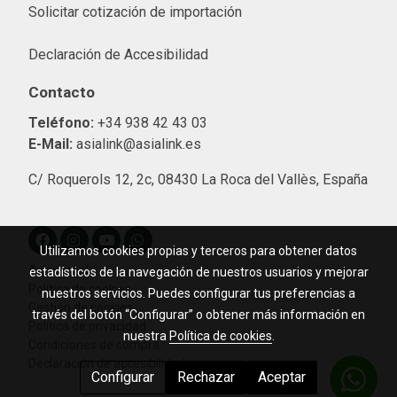
Solicitar cotización de importació
n
Declaración de Accesibilidad
Contacto
Teléfono:
+34 938 42 43 03
E-Mail:
asialink@asialink.es
C/ Roquerols 12, 2c, 08430 La Roca del Vallès, España
Utilizamos cookies propias y terceros para obtener datos
Aviso legal
estadísticos de la navegación de nuestros usuarios y mejorar
Política de cookies
nuestros servicios. Puedes configurar tus preferencias a
Gestión de cookies
través del botón “Configurar” o obtener más información en
Política de privacidad
nuestra
Política de cookies
.
Condiciones de compra
Declaración de accesibilidad
Configurar
Rechazar
Aceptar