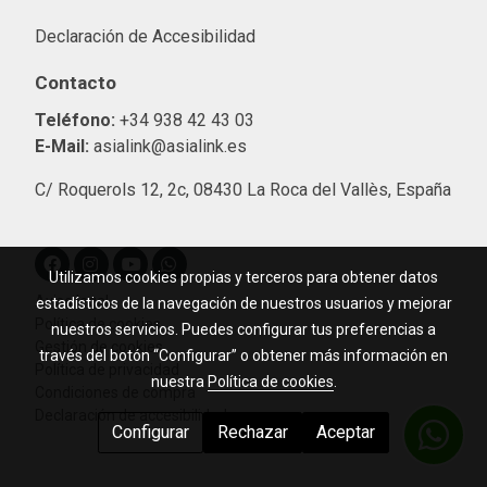
Declaración de Accesibilidad
Contacto
Teléfono:
+34 938 42 43 03
E-Mail:
asialink@asialink.es
C/ Roquerols 12, 2c, 08430 La Roca del Vallès, España
Utilizamos cookies propias y terceros para obtener datos
Aviso legal
estadísticos de la navegación de nuestros usuarios y mejorar
Política de cookies
nuestros servicios. Puedes configurar tus preferencias a
Gestión de cookies
través del botón “Configurar” o obtener más información en
Política de privacidad
nuestra
Política de cookies
.
Condiciones de compra
Declaración de accesibilidad
Configurar
Rechazar
Aceptar