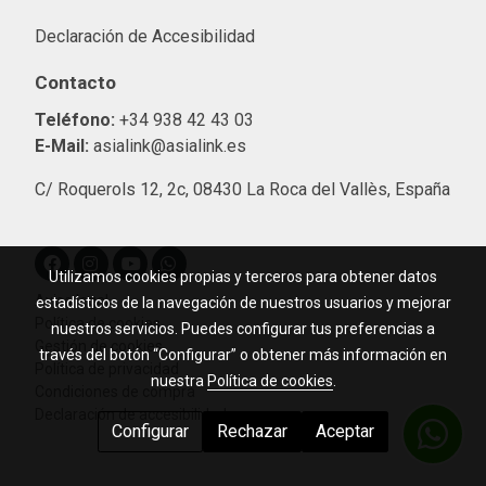
Declaración de Accesibilidad
Contacto
Teléfono:
+34 938 42 43 03
E-Mail:
asialink@asialink.es
C/ Roquerols 12, 2c, 08430 La Roca del Vallès, España
Utilizamos cookies propias y terceros para obtener datos
Aviso legal
estadísticos de la navegación de nuestros usuarios y mejorar
Política de cookies
nuestros servicios. Puedes configurar tus preferencias a
Gestión de cookies
través del botón “Configurar” o obtener más información en
Política de privacidad
nuestra
Política de cookies
.
Condiciones de compra
Declaración de accesibilidad
Configurar
Rechazar
Aceptar