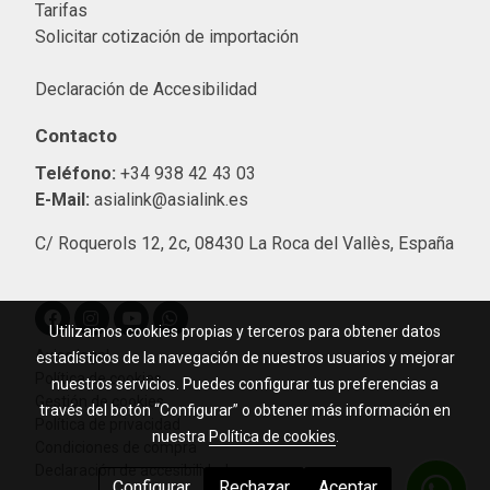
Tarifas
Solicitar cotización de importació
n
Declaración de Accesibilidad
Contacto
Teléfono:
+34 938 42 43 03
E-Mail:
asialink@asialink.es
C/ Roquerols 12, 2c, 08430 La Roca del Vallès, España
Utilizamos cookies propias y terceros para obtener datos
Aviso legal
estadísticos de la navegación de nuestros usuarios y mejorar
Política de cookies
nuestros servicios. Puedes configurar tus preferencias a
Gestión de cookies
través del botón “Configurar” o obtener más información en
Política de privacidad
nuestra
Política de cookies
.
Condiciones de compra
Declaración de accesibilidad
Configurar
Rechazar
Aceptar