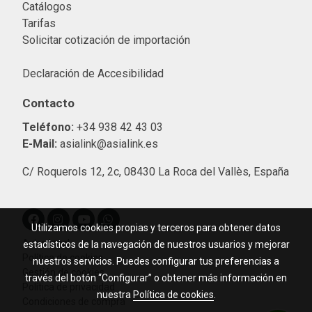
Catálogos
Tarifas
Solicitar cotización de importació
n
Declaración de Accesibilidad
Contacto
Teléfono:
+34 938 42 43 03
E-Mail:
asialink@asialink.es
C/ Roquerols 12, 2c, 08430 La Roca del Vallès, España
Utilizamos cookies propias y terceros para obtener datos
Aviso legal
estadísticos de la navegación de nuestros usuarios y mejorar
Política de cookies
nuestros servicios. Puedes configurar tus preferencias a
Gestión de cookies
través del botón “Configurar” o obtener más información en
Política de privacidad
nuestra
Política de cookies
.
Condiciones de compra