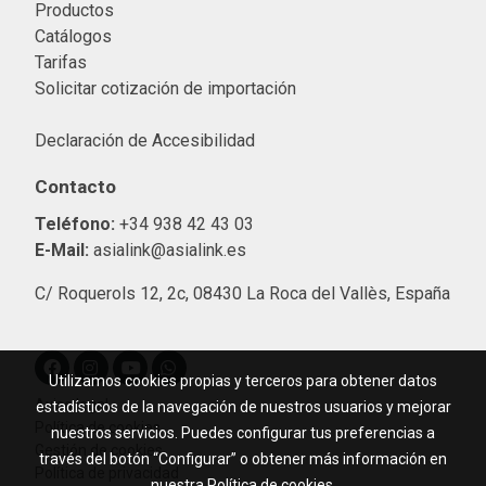
Productos
Catálogos
Tarifas
Solicitar cotización de importació
n
Declaración de Accesibilidad
Contacto
Teléfono:
+34 938 42 43 03
E-Mail:
asialink@asialink.es
C/ Roquerols 12, 2c, 08430 La Roca del Vallès, España
Utilizamos cookies propias y terceros para obtener datos
Aviso legal
estadísticos de la navegación de nuestros usuarios y mejorar
Política de cookies
nuestros servicios. Puedes configurar tus preferencias a
Gestión de cookies
través del botón “Configurar” o obtener más información en
Política de privacidad
nuestra
Política de cookies
.