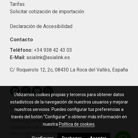
Tarifas
Solicitar cotización de importació
n
Declaración de Accesibilidad
Contacto
Teléfono:
+34 938 42 43 03
E-Mail:
asialink@asialink.es
C/ Roquerols 12, 2c, 08430 La Roca del Vallès, España
Utilizamos cookies propias y terceros para obtener datos
Aviso legal
estadísticos de la navegación de nuestros usuarios y mejorar
Política de cookies
nuestros servicios. Puedes configurar tus preferencias a
Gestión de cookies
través del botón “Configurar” o obtener más información en
Política de privacidad
nuestra
Política de cookies
.
Condiciones de compra
Declaración de accesibilidad