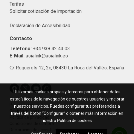
Tarifas
Solicitar cotización de importació
n
Declaración de Accesibilidad
Contacto
Teléfono:
+34 938 42 43 03
E-Mail:
asialink@asialink.es
C/ Roquerols 12, 2c, 08430 La Roca del Vallès, España
Utilizamos cookies propias y terceros para obtener datos
Aviso legal
estadísticos de la navegación de nuestros usuarios y mejorar
Política de cookies
nuestros servicios. Puedes configurar tus preferencias a
Gestión de cookies
través del botón “Configurar” o obtener más información en
Política de privacidad
nuestra
Política de cookies
.
Condiciones de compra
Declaración de accesibilidad