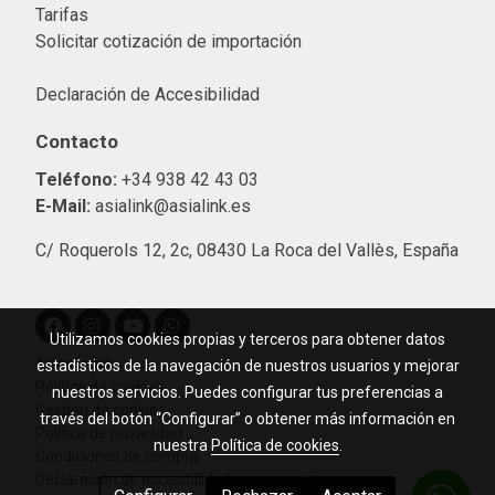
Tarifas
Solicitar cotización de importació
n
Declaración de Accesibilidad
Contacto
Teléfono:
+34 938 42 43 03
E-Mail:
asialink@asialink.es
C/ Roquerols 12, 2c, 08430 La Roca del Vallès, España
Utilizamos cookies propias y terceros para obtener datos
Aviso legal
estadísticos de la navegación de nuestros usuarios y mejorar
Política de cookies
nuestros servicios. Puedes configurar tus preferencias a
Gestión de cookies
través del botón “Configurar” o obtener más información en
Política de privacidad
nuestra
Política de cookies
.
Condiciones de compra
Declaración de accesibilidad