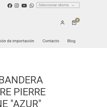
Seleccionar idioma
0
ación de importación
Contacto
Blog
 BANDERA
RE PIERRE
E "AZUR"