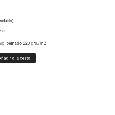
ncluido)
M-BL
alg. peinado 220 grs./m2
Añadir a la cesta