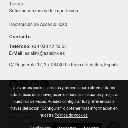
Tarifas
Solicitar cotización de importació
n
Declaración de Accesibilidad
Contacto
Teléfono:
+34 938 42 43 03
E-Mail:
asialink@asialink.es
C/ Roquerols 12, 2c, 08430 La Roca del Vallès, España
Utilizamos cookies propias y terceros para obtener datos
Aviso legal
estadísticos de la navegación de nuestros usuarios y mejorar
Política de cookies
nuestros servicios. Puedes configurar tus preferencias a
Gestión de cookies
través del botón “Configurar” o obtener más información en
Política de privacidad
nuestra
Política de cookies
.
Condiciones de compra
Declaración de accesibilidad