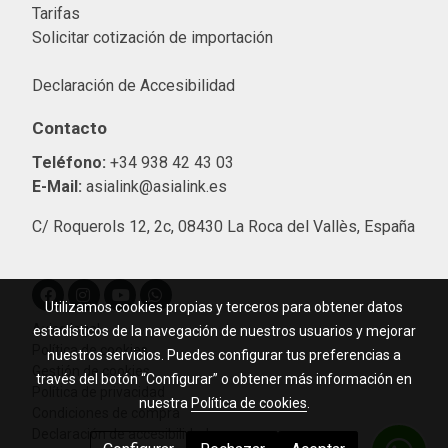
Tarifas
Solicitar cotización de importació
n
Declaración de Accesibilidad
Contacto
Teléfono:
+34 938 42 43 03
E-Mail:
asialink@asialink.es
C/ Roquerols 12, 2c, 08430 La Roca del Vallès, España
Utilizamos cookies propias y terceros para obtener datos
Aviso legal
estadísticos de la navegación de nuestros usuarios y mejorar
Política de cookies
nuestros servicios. Puedes configurar tus preferencias a
Gestión de cookies
través del botón “Configurar” o obtener más información en
Política de privacidad
nuestra
Política de cookies
.
Condiciones de compra
Declaración de accesibilidad