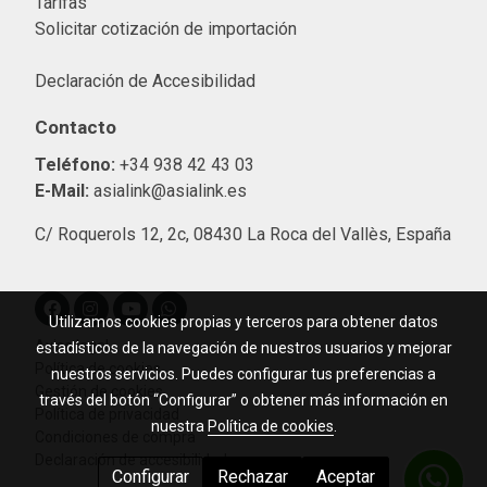
Tarifas
Solicitar cotización de importació
n
Declaración de Accesibilidad
Contacto
Teléfono:
+34 938 42 43 03
E-Mail:
asialink@asialink.es
C/ Roquerols 12, 2c, 08430 La Roca del Vallès, España
Utilizamos cookies propias y terceros para obtener datos
Aviso legal
estadísticos de la navegación de nuestros usuarios y mejorar
Política de cookies
nuestros servicios. Puedes configurar tus preferencias a
Gestión de cookies
través del botón “Configurar” o obtener más información en
Política de privacidad
nuestra
Política de cookies
.
Condiciones de compra
Declaración de accesibilidad
Configurar
Rechazar
Aceptar