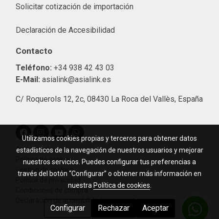
Solicitar cotización de importació
n
Declaración de Accesibilidad
Contacto
Teléfono:
+34 938 42 43 03
E-Mail:
asialink@asialink.es
C/ Roquerols 12, 2c, 08430 La Roca del Vallès, España
Utilizamos cookies propias y terceros para obtener datos
Aviso legal
estadísticos de la navegación de nuestros usuarios y mejorar
Política de cookies
nuestros servicios. Puedes configurar tus preferencias a
Gestión de cookies
través del botón “Configurar” o obtener más información en
Política de privacidad
nuestra
Política de cookies
.
Condiciones de compra
Declaración de accesibilidad
Configurar
Rechazar
Aceptar