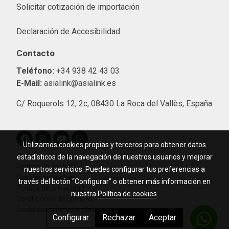
Solicitar cotización de importació
n
Declaración de Accesibilidad
Contacto
Teléfono:
+34 938 42 43 03
E-Mail:
asialink@asialink.es
C/ Roquerols 12, 2c, 08430 La Roca del Vallès, España
Utilizamos cookies propias y terceros para obtener datos
Aviso legal
estadísticos de la navegación de nuestros usuarios y mejorar
Política de cookies
nuestros servicios. Puedes configurar tus preferencias a
Gestión de cookies
través del botón “Configurar” o obtener más información en
Política de privacidad
nuestra
Política de cookies
.
Condiciones de compra
Declaración de accesibilidad
Configurar
Rechazar
Aceptar