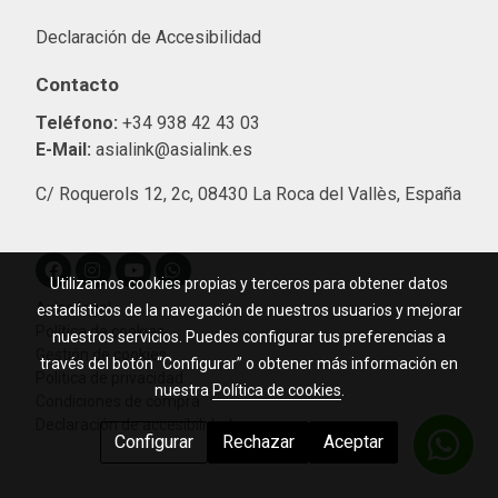
Declaración de Accesibilidad
Contacto
Teléfono:
+34 938 42 43 03
E-Mail:
asialink@asialink.es
C/ Roquerols 12, 2c, 08430 La Roca del Vallès, España
Utilizamos cookies propias y terceros para obtener datos
Aviso legal
estadísticos de la navegación de nuestros usuarios y mejorar
Política de cookies
nuestros servicios. Puedes configurar tus preferencias a
Gestión de cookies
través del botón “Configurar” o obtener más información en
Política de privacidad
nuestra
Política de cookies
.
Condiciones de compra
Declaración de accesibilidad
Configurar
Rechazar
Aceptar