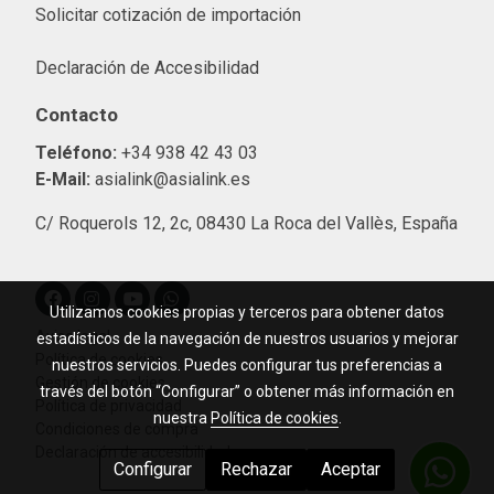
Solicitar cotización de importació
n
Declaración de Accesibilidad
Contacto
Teléfono:
+34 938 42 43 03
E-Mail:
asialink@asialink.es
C/ Roquerols 12, 2c, 08430 La Roca del Vallès, España
Utilizamos cookies propias y terceros para obtener datos
Aviso legal
estadísticos de la navegación de nuestros usuarios y mejorar
Política de cookies
nuestros servicios. Puedes configurar tus preferencias a
Gestión de cookies
través del botón “Configurar” o obtener más información en
Política de privacidad
nuestra
Política de cookies
.
Condiciones de compra
Declaración de accesibilidad
Configurar
Rechazar
Aceptar