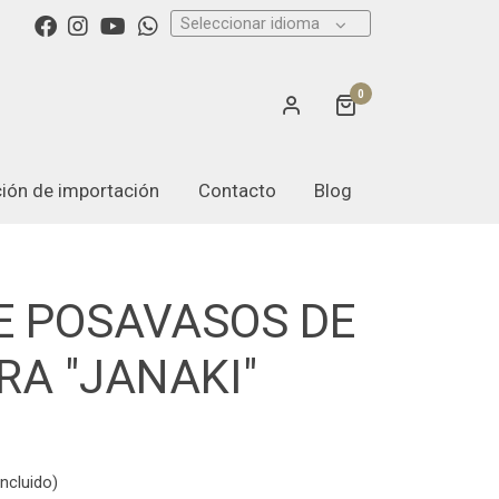
Seleccionar idioma
0
ación de importación
Contacto
Blog
E POSAVASOS DE
A "JANAKI"
ncluido)