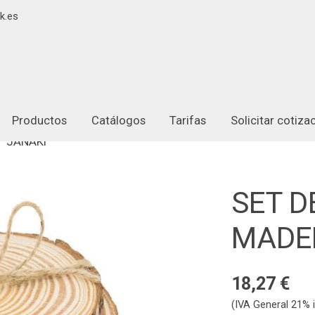
k.es
Productos
Catálogos
Tarifas
Solicitar cotiz
"JANAKI"
SET D
MADER
18,27 €
(IVA General 21% i