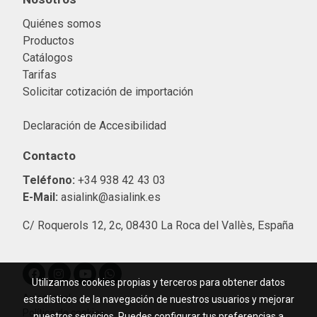
Quiénes somos
Productos
Catálogos
Tarifas
Solicitar cotización de importació
n
Declaración de Accesibilidad
Contacto
Teléfono:
+34 938 42 43 03
E-Mail:
asialink@asialink.es
C/ Roquerols 12, 2c, 08430 La Roca del Vallès, España
Utilizamos cookies propias y terceros para obtener datos
Aviso legal
estadísticos de la navegación de nuestros usuarios y mejorar
Política de cookies
nuestros servicios. Puedes configurar tus preferencias a