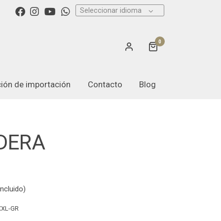
Seleccionar idioma
0
ación de importación
Contacto
Blog
DERA
ncluido)
XXL-GR