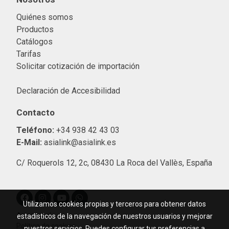
Quiénes somos
Productos
Catálogos
Tarifas
Solicitar cotización de importació
n
Declaración de Accesibilidad
Contacto
Teléfono:
+34 938 42 43 03
E-Mail:
asialink@asialink.es
C/ Roquerols 12, 2c, 08430 La Roca del Vallès, España
Utilizamos cookies propias y terceros para obtener datos
Aviso legal
estadísticos de la navegación de nuestros usuarios y mejorar
Política de cookies
nuestros servicios. Puedes configurar tus preferencias a