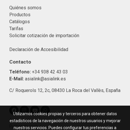
Quiénes somos
Productos
Catálogos
Tarifas
Solicitar cotización de importació
n
Declaración de Accesibilidad
Contacto
Teléfono:
+34 938 42 43 03
E-Mail:
asialink@asialink.es
C/ Roquerols 12, 2c, 08430 La Roca del Vallès, España
Utilizamos cookies propias y terceros para obtener datos
Aviso legal
estadísticos de la navegación de nuestros usuarios y mejorar
Política de cookies
nuestros servicios. Puedes configurar tus preferencias a