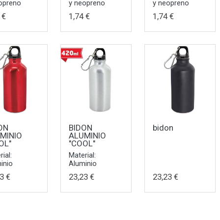
opreno
y neopreno
y neopreno
 €
1,74 €
1,74 €
ON
BIDON
bidon
MINIO
ALUMINIO
OL"
"COOL"
ial:
Material:
inio
Aluminio
3 €
23,23 €
23,23 €