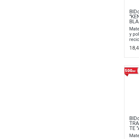
BID
"KE
BL
Mater
y po
reci
18,4
BID
TRA
TE 
Mater