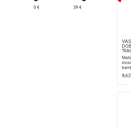
0 €
39 €
VAS
DOB
"RA
Mate
inox
bam
8,62