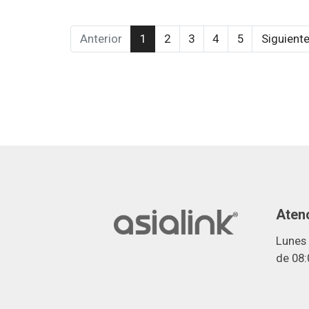
Anterior
1
2
3
4
5
Siguient
Atenc
Lunes 
de 08: