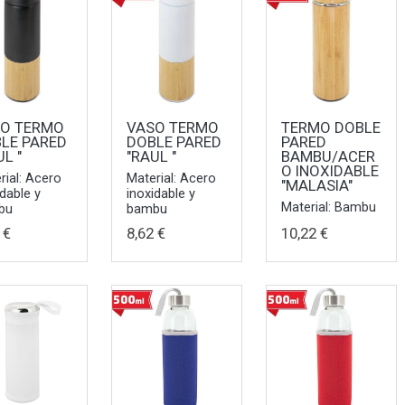
O TERMO
VASO TERMO
TERMO DOBLE
LE PARED
DOBLE PARED
PARED
UL "
"RAUL "
BAMBU/ACER
O INOXIDABLE
rial: Acero
Material: Acero
"MALASIA"
idable y
inoxidable y
Material: Bambu
bu
bambu
 €
8,62 €
10,22 €