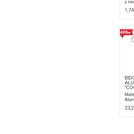
y ne
1,74
BID
ALU
"CO
Mater
Alum
23,2