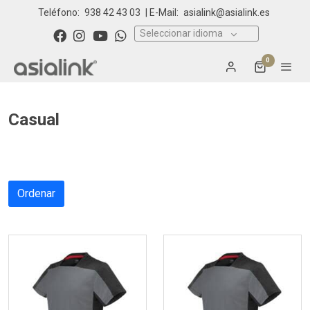
Teléfono:
938 42 43 03
| E-Mail:
asialink@asialink.es
Seleccionar idioma
0
Casual
Ordenar