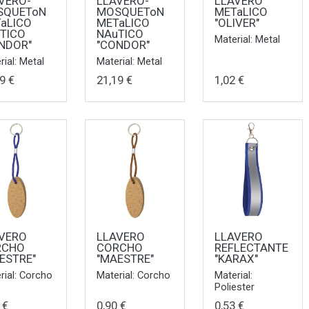
VERO-
LLAVERO-
LLAVERO
SQUEToN
MOSQUEToN
METaLICO
aLICO
METaLICO
"OLIVER"
TICO
NAuTICO
Material: Metal
NDOR"
"CONDOR"
rial: Metal
Material: Metal
9 €
21,19 €
1,02 €
VERO
LLAVERO
LLAVERO
RCHO
CORCHO
REFLECTANTE
ESTRE"
"MAESTRE"
"KARAX"
rial: Corcho
Material: Corcho
Material:
Poliester
 €
0,90 €
0,53 €