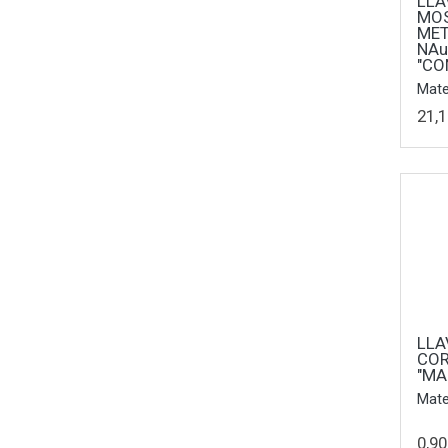
LLA
MO
MET
NAu
"CO
Mate
21,1
LLA
CO
"MA
Mate
0,90