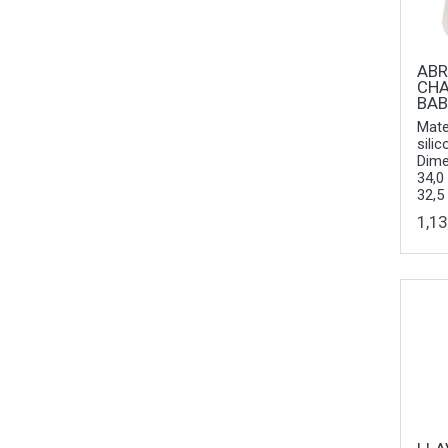
ABR
CH
BA
Mate
sili
Dime
34,0
32,5
1,13