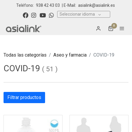
Teléfono:
938 42 43 03
| E-Mail:
asialink@asialink.es
Seleccionar idioma
0
Todas las categorías
Aseo y farmacia
COVID-19
COVID-19
(
51
)
Filtrar productos